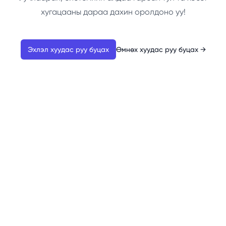
хугацааны дараа дахин оролдоно уу!
Эхлэл хуудас руу буцах
Өмнөх хуудас руу буцах
→