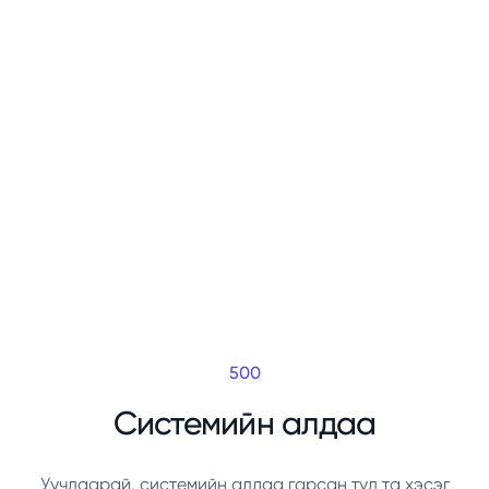
500
Системийн алдаа
Уучлаарай, системийн алдаа гарсан тул та хэсэг