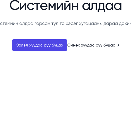
Системийн алдаа
стемийн алдаа гарсан тул та хэсэг хугацааны дараа дахи
Эхлэл хуудас руу буцах
Өмнөх хуудас руу буцах
→