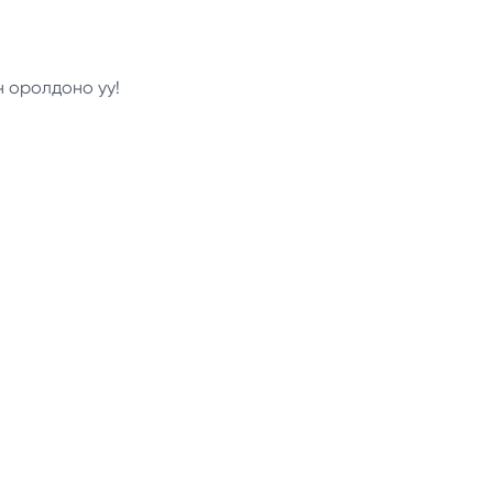
н оролдоно уу!