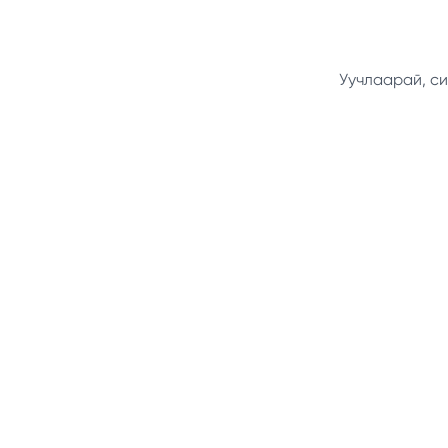
Уучлаарай, си