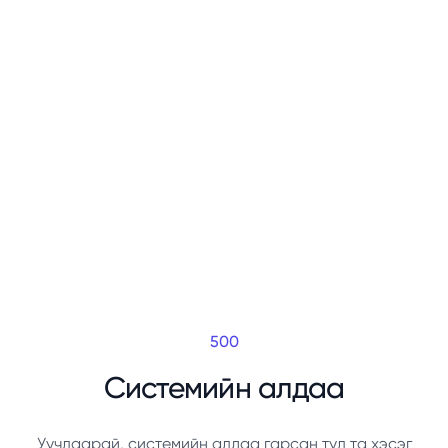
500
Системийн алдаа
Уучлаарай, системийн алдаа гарсан тул та хэсэг