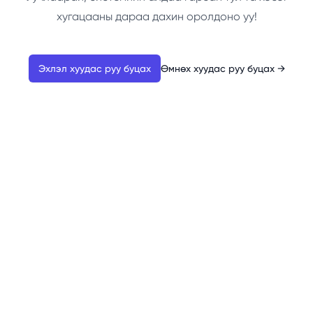
хугацааны дараа дахин оролдоно уу!
Эхлэл хуудас руу буцах
Өмнөх хуудас руу буцах
→