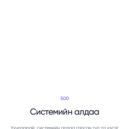
500
Системийн алдаа
Уучлаарай, системийн алдаа гарсан тул та хэсэг