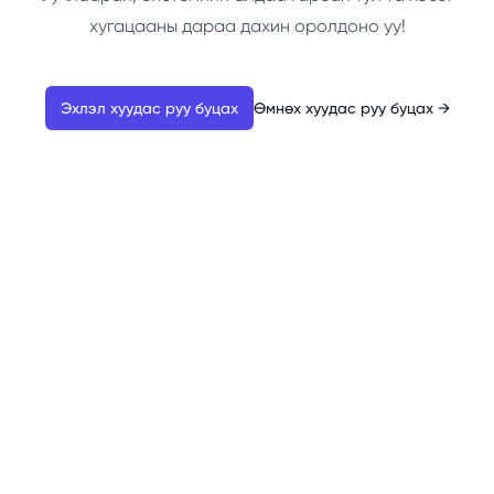
хугацааны дараа дахин оролдоно уу!
Эхлэл хуудас руу буцах
Өмнөх хуудас руу буцах
→