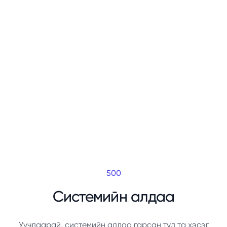
500
Системийн алдаа
Уучлаарай, системийн алдаа гарсан тул та хэсэг