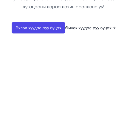
хугацааны дараа дахин оролдоно уу!
Эхлэл хуудас руу буцах
Өмнөх хуудас руу буцах
→