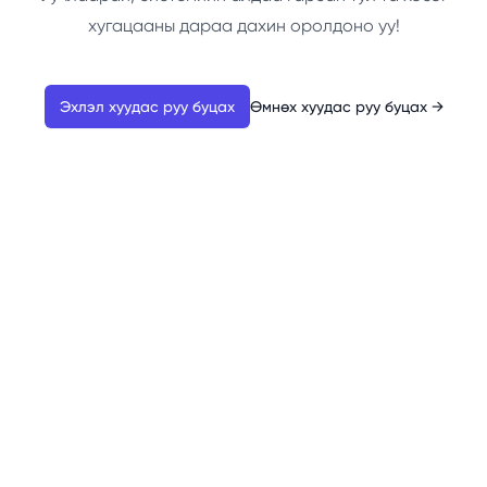
хугацааны дараа дахин оролдоно уу!
Эхлэл хуудас руу буцах
Өмнөх хуудас руу буцах
→