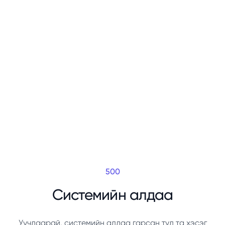
500
Системийн алдаа
Уучлаарай, системийн алдаа гарсан тул та хэсэг