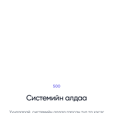
500
Системийн алдаа
Уучлаарай, системийн алдаа гарсан тул та хэсэг