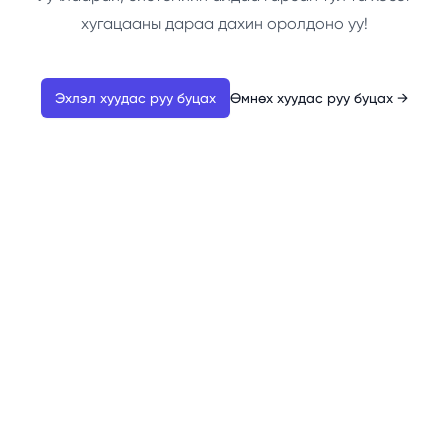
хугацааны дараа дахин оролдоно уу!
Эхлэл хуудас руу буцах
Өмнөх хуудас руу буцах
→