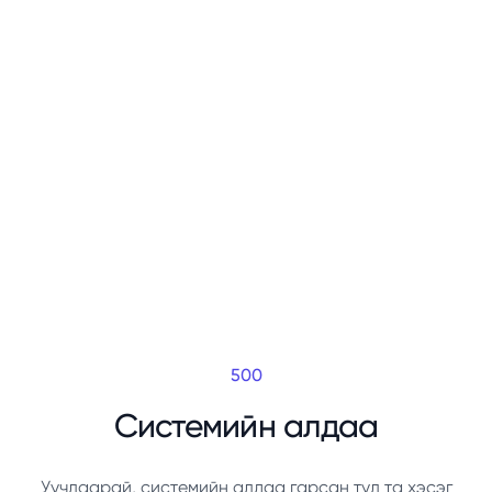
500
Системийн алдаа
Уучлаарай, системийн алдаа гарсан тул та хэсэг