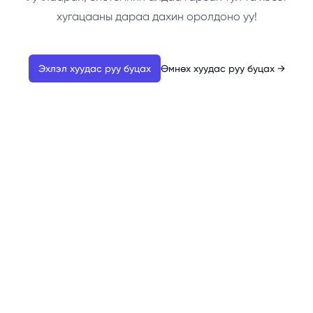
хугацааны дараа дахин оролдоно уу!
Эхлэл хуудас руу буцах
Өмнөх хуудас руу буцах
→