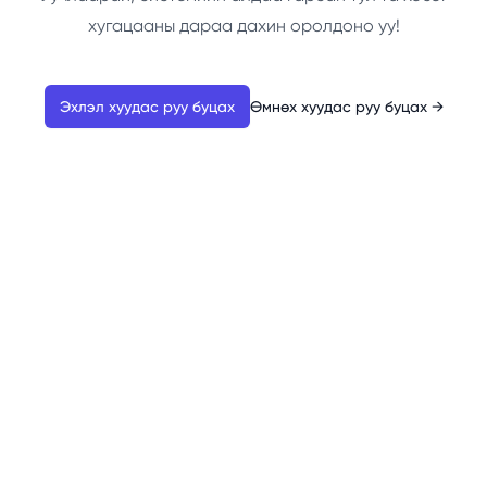
хугацааны дараа дахин оролдоно уу!
Эхлэл хуудас руу буцах
Өмнөх хуудас руу буцах
→