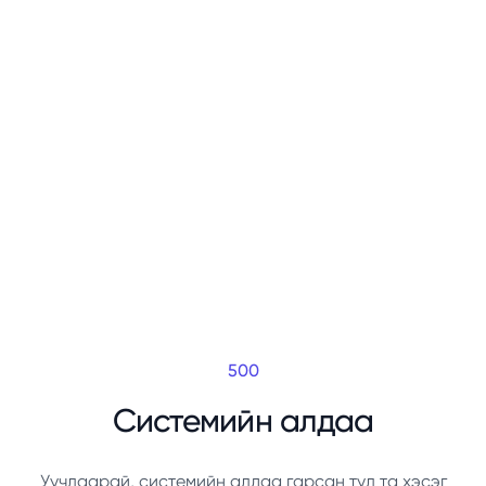
500
Системийн алдаа
Уучлаарай, системийн алдаа гарсан тул та хэсэг