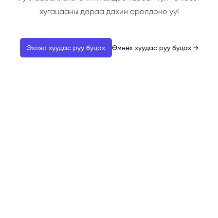
хугацааны дараа дахин оролдоно уу!
Эхлэл хуудас руу буцах
Өмнөх хуудас руу буцах
→