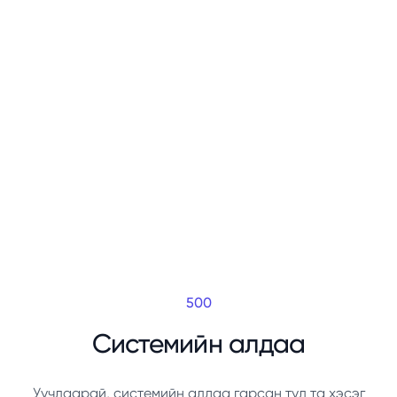
500
Системийн алдаа
Уучлаарай, системийн алдаа гарсан тул та хэсэг