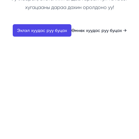
хугацааны дараа дахин оролдоно уу!
Эхлэл хуудас руу буцах
Өмнөх хуудас руу буцах
→