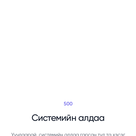
500
Системийн алдаа
Уучлаарай, системийн алдаа гарсан тул та хэсэг