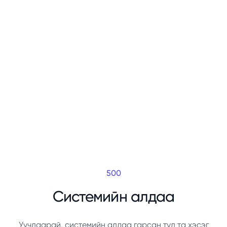
500
Системийн алдаа
Уучлаарай, системийн алдаа гарсан тул та хэсэг