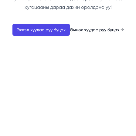
хугацааны дараа дахин оролдоно уу!
Эхлэл хуудас руу буцах
Өмнөх хуудас руу буцах
→