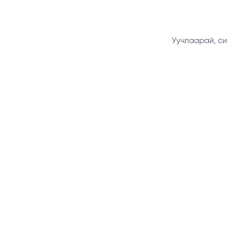
Уучлаарай, си