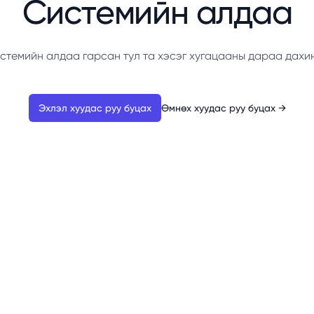
Системийн алдаа
стемийн алдаа гарсан тул та хэсэг хугацааны дараа дахи
Эхлэл хуудас руу буцах
Өмнөх хуудас руу буцах
→