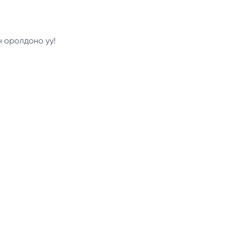
н оролдоно уу!