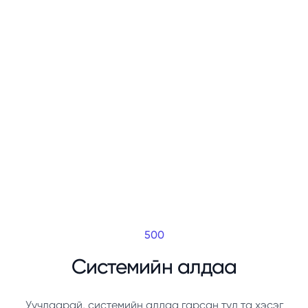
500
Системийн алдаа
Уучлаарай, системийн алдаа гарсан тул та хэсэг