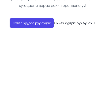
хугацааны дараа дахин оролдоно уу!
Эхлэл хуудас руу буцах
Өмнөх хуудас руу буцах
→