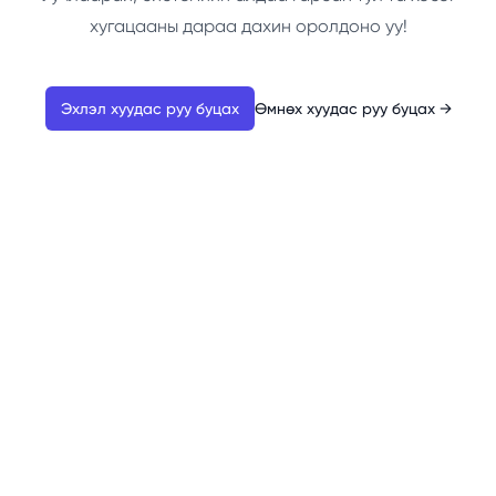
хугацааны дараа дахин оролдоно уу!
Эхлэл хуудас руу буцах
Өмнөх хуудас руу буцах
→