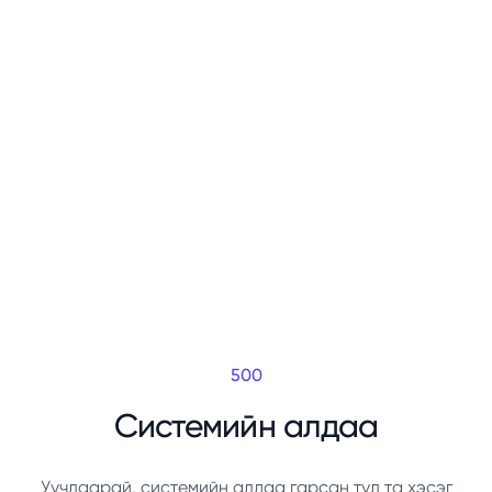
500
Системийн алдаа
Уучлаарай, системийн алдаа гарсан тул та хэсэг