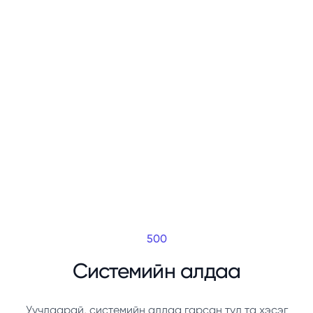
500
Системийн алдаа
Уучлаарай, системийн алдаа гарсан тул та хэсэг