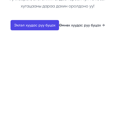
хугацааны дараа дахин оролдоно уу!
Эхлэл хуудас руу буцах
Өмнөх хуудас руу буцах
→