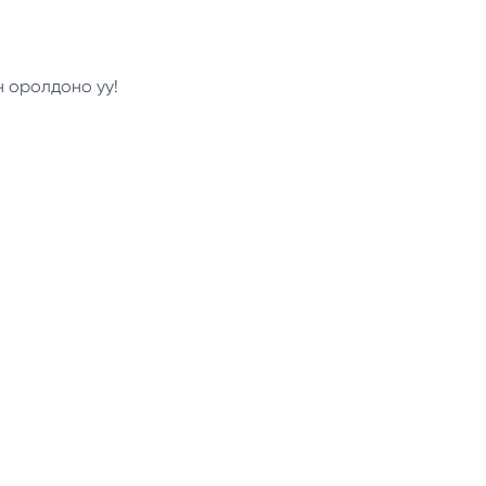
н оролдоно уу!