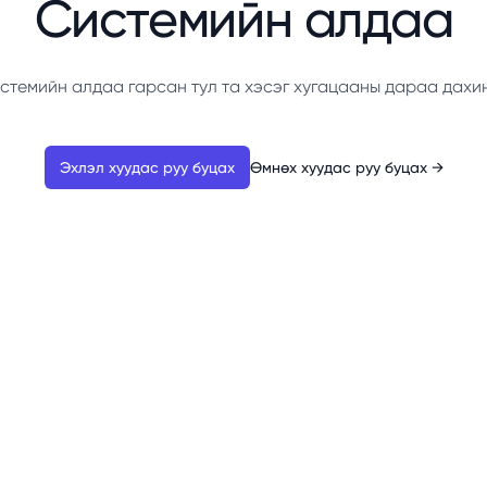
Системийн алдаа
стемийн алдаа гарсан тул та хэсэг хугацааны дараа дахи
Эхлэл хуудас руу буцах
Өмнөх хуудас руу буцах
→