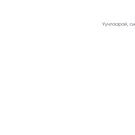
Уучлаарай, си