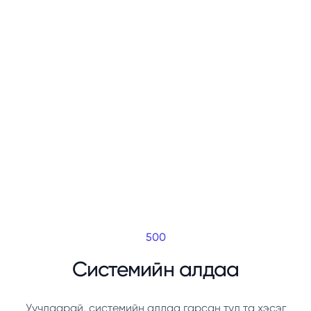
500
Системийн алдаа
Уучлаарай, системийн алдаа гарсан тул та хэсэг