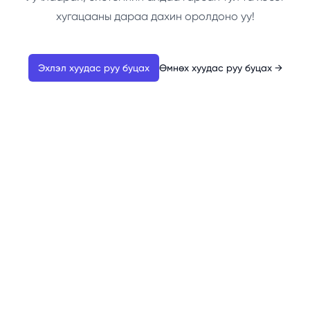
хугацааны дараа дахин оролдоно уу!
Эхлэл хуудас руу буцах
Өмнөх хуудас руу буцах
→