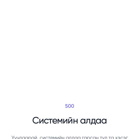
500
Системийн алдаа
Уучлаарай, системийн алдаа гарсан тул та хэсэг