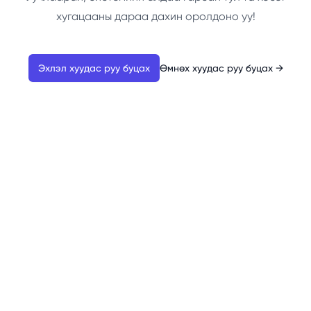
хугацааны дараа дахин оролдоно уу!
Эхлэл хуудас руу буцах
Өмнөх хуудас руу буцах
→