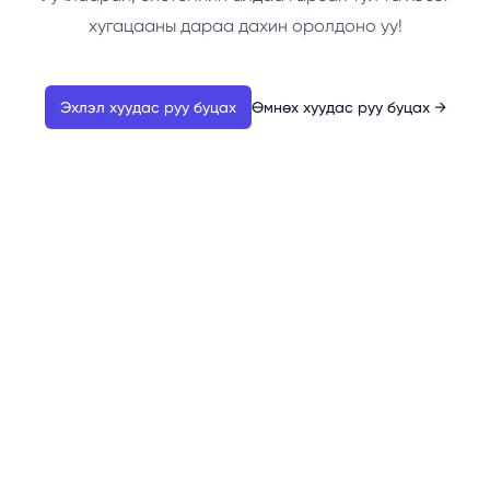
хугацааны дараа дахин оролдоно уу!
Эхлэл хуудас руу буцах
Өмнөх хуудас руу буцах
→