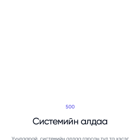
500
Системийн алдаа
Уучлаарай, системийн алдаа гарсан тул та хэсэг