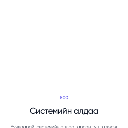
500
Системийн алдаа
Уучлаарай, системийн алдаа гарсан тул та хэсэг