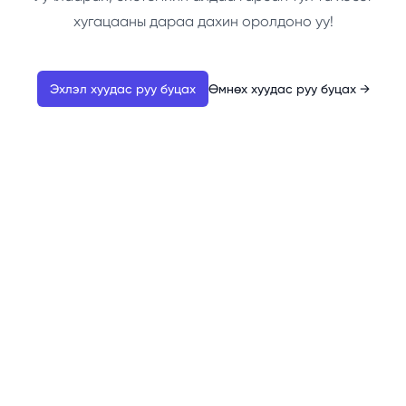
хугацааны дараа дахин оролдоно уу!
Эхлэл хуудас руу буцах
Өмнөх хуудас руу буцах
→