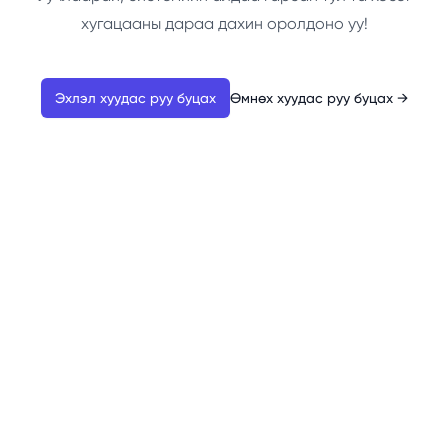
хугацааны дараа дахин оролдоно уу!
Эхлэл хуудас руу буцах
Өмнөх хуудас руу буцах
→