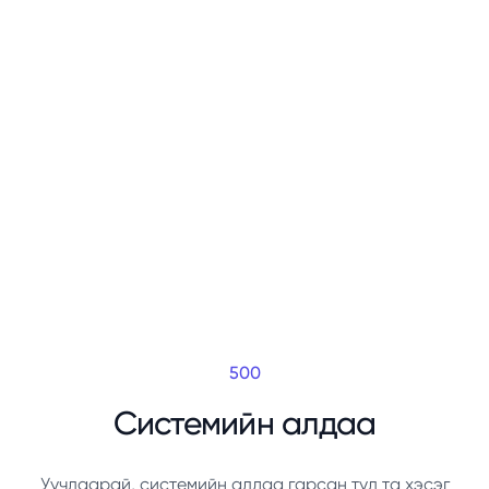
500
Системийн алдаа
Уучлаарай, системийн алдаа гарсан тул та хэсэг