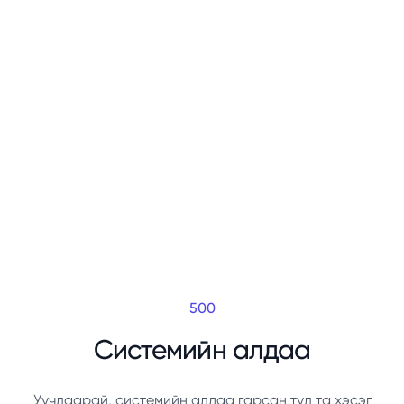
500
Системийн алдаа
Уучлаарай, системийн алдаа гарсан тул та хэсэг