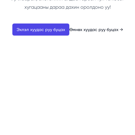
хугацааны дараа дахин оролдоно уу!
Эхлэл хуудас руу буцах
Өмнөх хуудас руу буцах
→