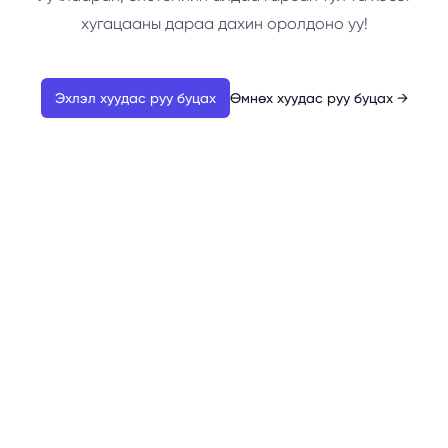
хугацааны дараа дахин оролдоно уу!
Эхлэл хуудас руу буцах
Өмнөх хуудас руу буцах
→