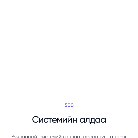
500
Системийн алдаа
Уучлаарай, системийн алдаа гарсан тул та хэсэг