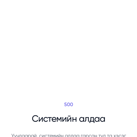
500
Системийн алдаа
Уучлаарай, системийн алдаа гарсан тул та хэсэг