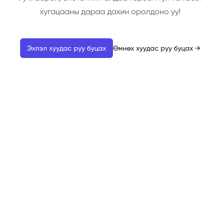
хугацааны дараа дахин оролдоно уу!
Эхлэл хуудас руу буцах
Өмнөх хуудас руу буцах
→