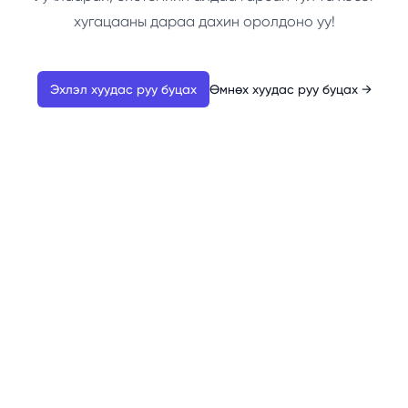
хугацааны дараа дахин оролдоно уу!
Эхлэл хуудас руу буцах
Өмнөх хуудас руу буцах
→