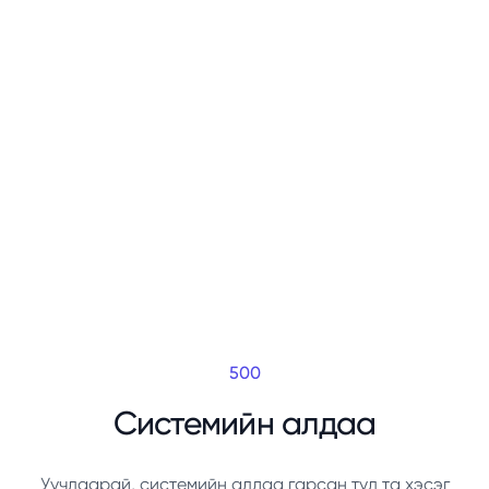
500
Системийн алдаа
Уучлаарай, системийн алдаа гарсан тул та хэсэг