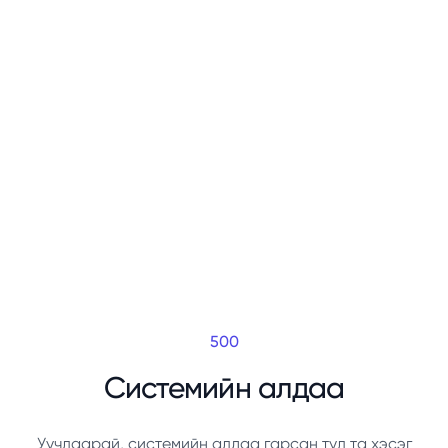
500
Системийн алдаа
Уучлаарай, системийн алдаа гарсан тул та хэсэг