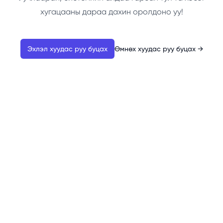
хугацааны дараа дахин оролдоно уу!
Эхлэл хуудас руу буцах
Өмнөх хуудас руу буцах
→