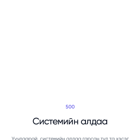
500
Системийн алдаа
Уучлаарай, системийн алдаа гарсан тул та хэсэг