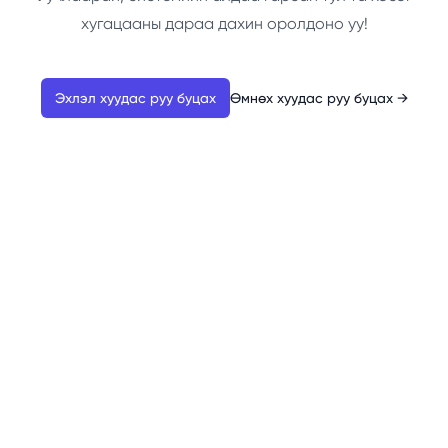
хугацааны дараа дахин оролдоно уу!
Эхлэл хуудас руу буцах
Өмнөх хуудас руу буцах
→