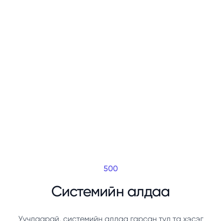
500
Системийн алдаа
Уучлаарай, системийн алдаа гарсан тул та хэсэг