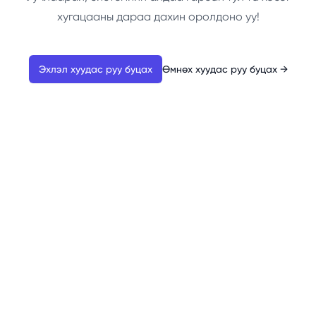
хугацааны дараа дахин оролдоно уу!
Эхлэл хуудас руу буцах
Өмнөх хуудас руу буцах
→