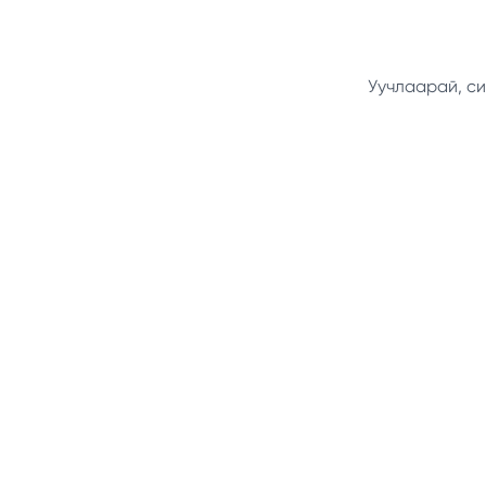
Уучлаарай, си