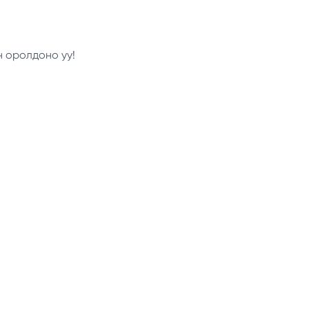
н оролдоно уу!