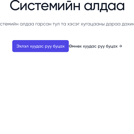
Системийн алдаа
стемийн алдаа гарсан тул та хэсэг хугацааны дараа дахи
Эхлэл хуудас руу буцах
Өмнөх хуудас руу буцах
→