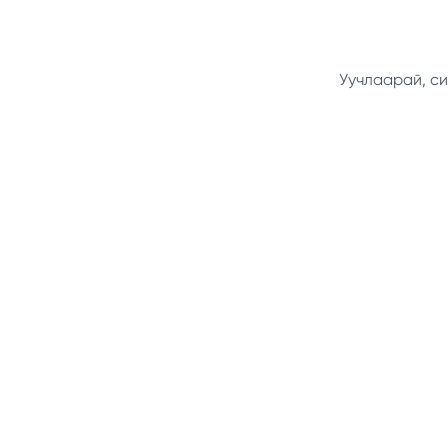
Уучлаарай, си