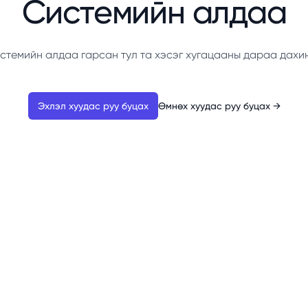
Системийн алдаа
стемийн алдаа гарсан тул та хэсэг хугацааны дараа дахи
Эхлэл хуудас руу буцах
Өмнөх хуудас руу буцах
→