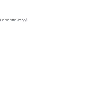
н оролдоно уу!