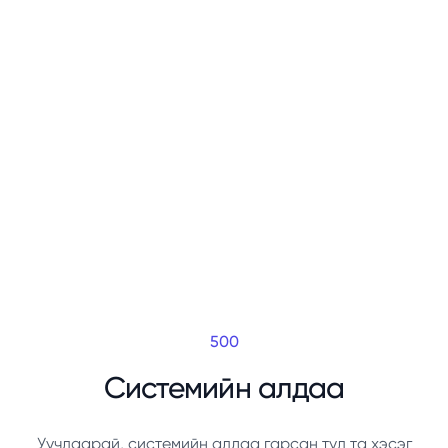
500
Системийн алдаа
Уучлаарай, системийн алдаа гарсан тул та хэсэг