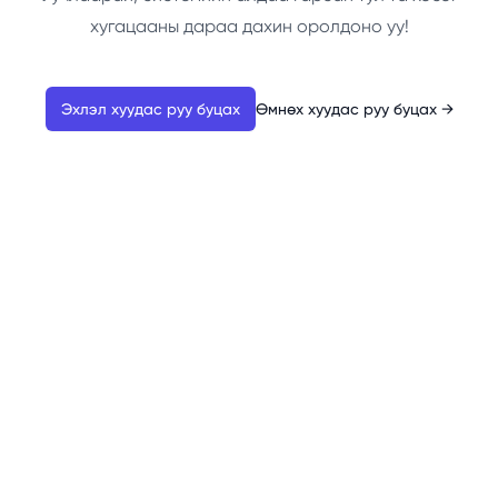
хугацааны дараа дахин оролдоно уу!
Эхлэл хуудас руу буцах
Өмнөх хуудас руу буцах
→