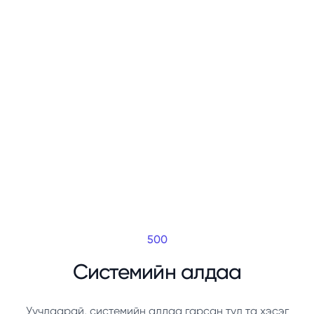
500
Системийн алдаа
Уучлаарай, системийн алдаа гарсан тул та хэсэг