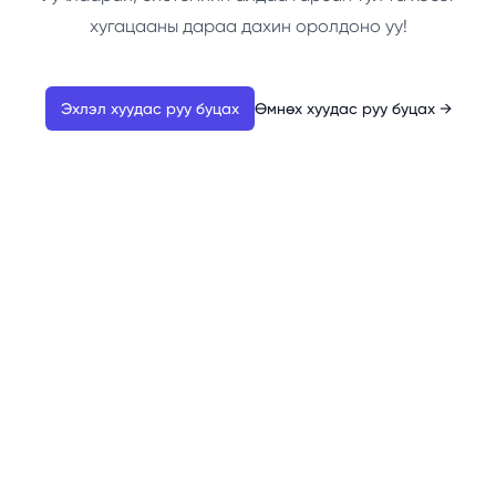
хугацааны дараа дахин оролдоно уу!
Эхлэл хуудас руу буцах
Өмнөх хуудас руу буцах
→