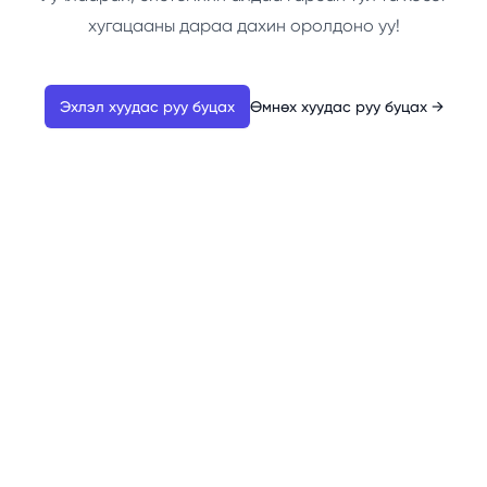
хугацааны дараа дахин оролдоно уу!
Эхлэл хуудас руу буцах
Өмнөх хуудас руу буцах
→