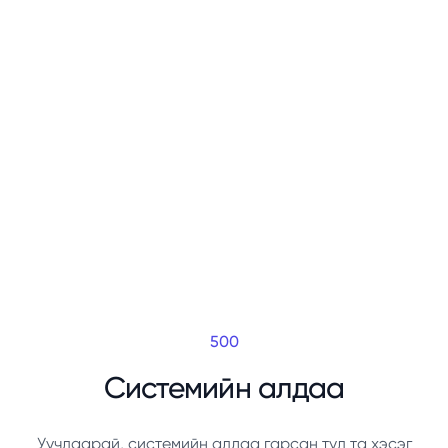
500
Системийн алдаа
Уучлаарай, системийн алдаа гарсан тул та хэсэг