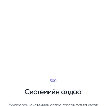
500
Системийн алдаа
Уучлаарай, системийн алдаа гарсан тул та хэсэг