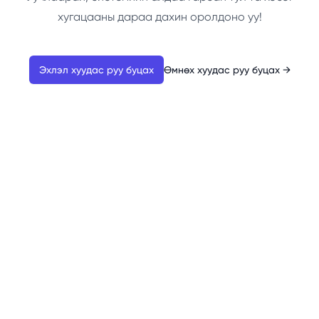
хугацааны дараа дахин оролдоно уу!
Эхлэл хуудас руу буцах
Өмнөх хуудас руу буцах
→