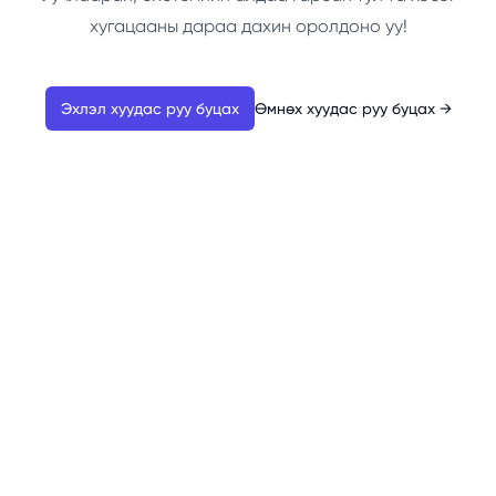
хугацааны дараа дахин оролдоно уу!
Эхлэл хуудас руу буцах
Өмнөх хуудас руу буцах
→