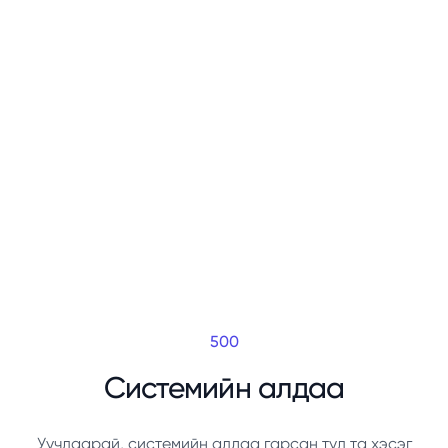
500
Системийн алдаа
Уучлаарай, системийн алдаа гарсан тул та хэсэг