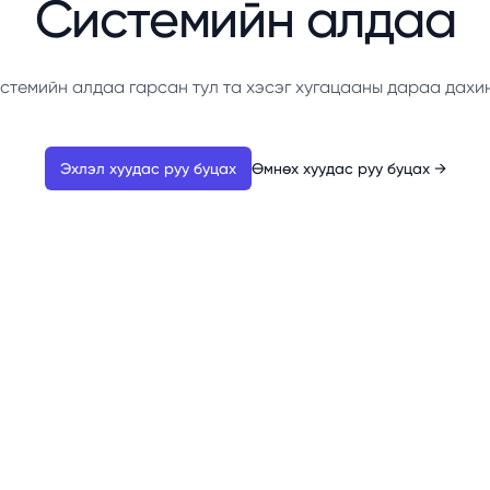
Системийн алдаа
стемийн алдаа гарсан тул та хэсэг хугацааны дараа дахи
Эхлэл хуудас руу буцах
Өмнөх хуудас руу буцах
→