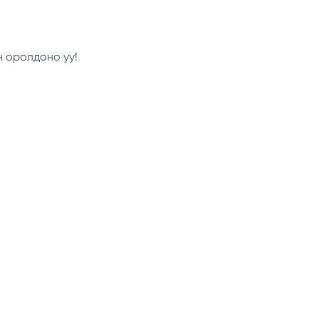
н оролдоно уу!