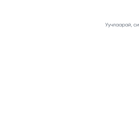
Уучлаарай, си