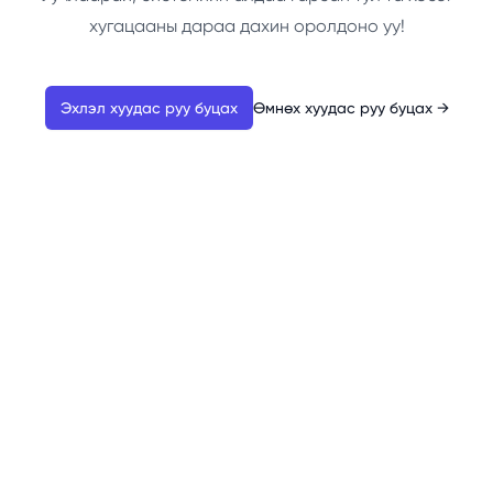
хугацааны дараа дахин оролдоно уу!
Эхлэл хуудас руу буцах
Өмнөх хуудас руу буцах
→