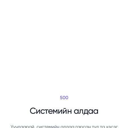
500
Системийн алдаа
Уучлаарай, системийн алдаа гарсан тул та хэсэг