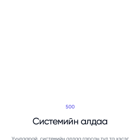
500
Системийн алдаа
Уучлаарай, системийн алдаа гарсан тул та хэсэг