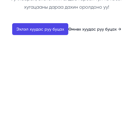
хугацааны дараа дахин оролдоно уу!
Эхлэл хуудас руу буцах
Өмнөх хуудас руу буцах
→