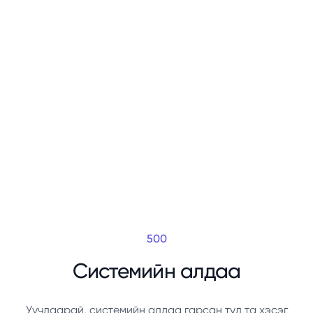
500
Системийн алдаа
Уучлаарай, системийн алдаа гарсан тул та хэсэг