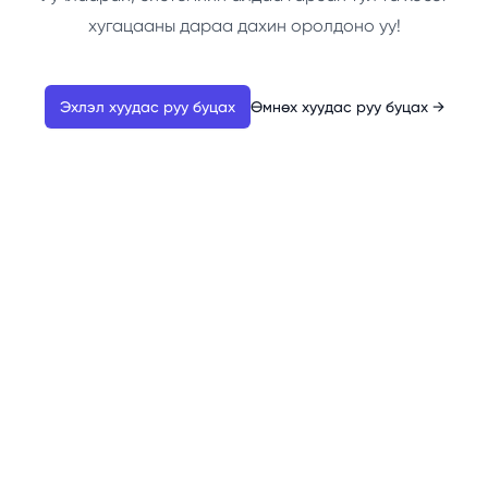
хугацааны дараа дахин оролдоно уу!
Эхлэл хуудас руу буцах
Өмнөх хуудас руу буцах
→