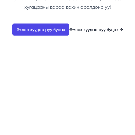
хугацааны дараа дахин оролдоно уу!
Эхлэл хуудас руу буцах
Өмнөх хуудас руу буцах
→