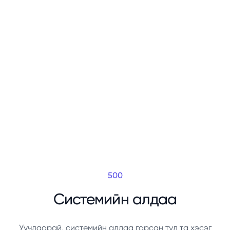
500
Системийн алдаа
Уучлаарай, системийн алдаа гарсан тул та хэсэг