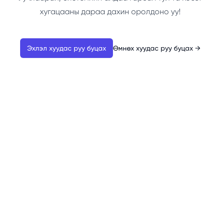
хугацааны дараа дахин оролдоно уу!
Эхлэл хуудас руу буцах
Өмнөх хуудас руу буцах
→