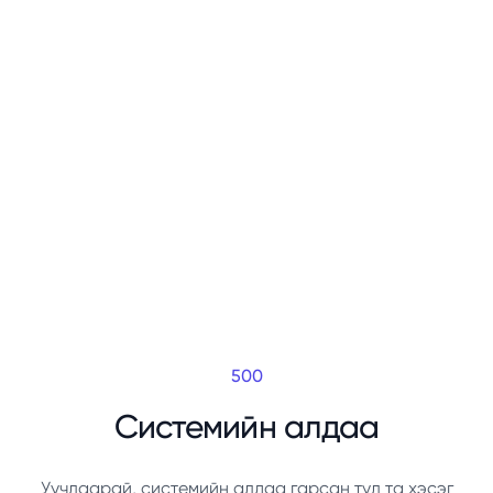
500
Системийн алдаа
Уучлаарай, системийн алдаа гарсан тул та хэсэг