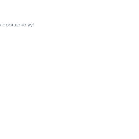
н оролдоно уу!