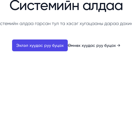
Системийн алдаа
стемийн алдаа гарсан тул та хэсэг хугацааны дараа дахи
Эхлэл хуудас руу буцах
Өмнөх хуудас руу буцах
→