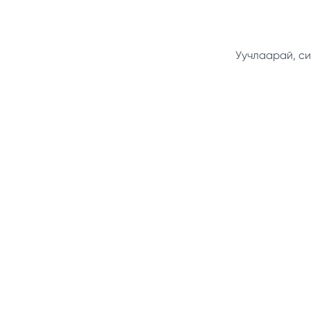
Уучлаарай, си