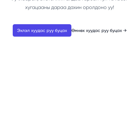
хугацааны дараа дахин оролдоно уу!
Эхлэл хуудас руу буцах
Өмнөх хуудас руу буцах
→