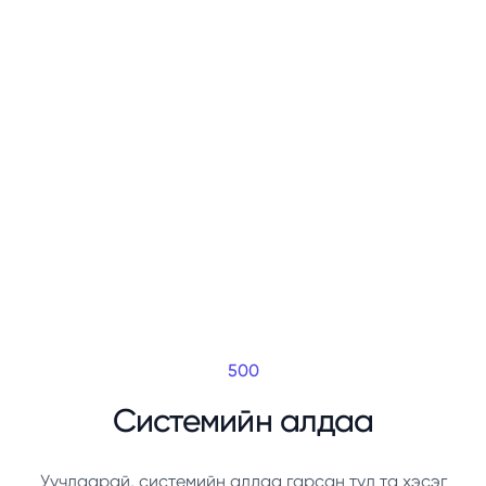
500
Системийн алдаа
Уучлаарай, системийн алдаа гарсан тул та хэсэг