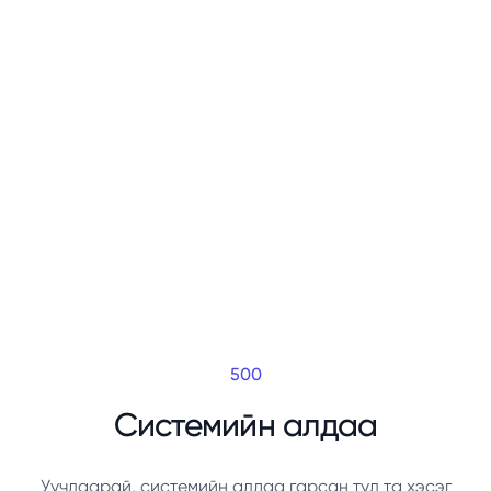
500
Системийн алдаа
Уучлаарай, системийн алдаа гарсан тул та хэсэг