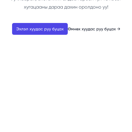
хугацааны дараа дахин оролдоно уу!
Эхлэл хуудас руу буцах
Өмнөх хуудас руу буцах
→