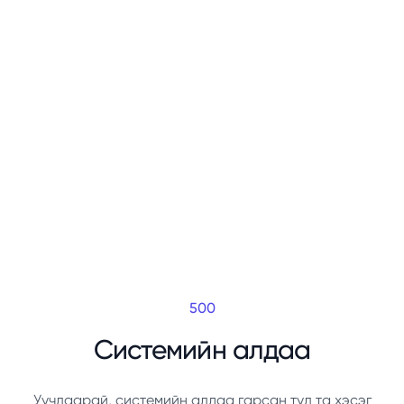
500
Системийн алдаа
Уучлаарай, системийн алдаа гарсан тул та хэсэг