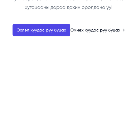
хугацааны дараа дахин оролдоно уу!
Эхлэл хуудас руу буцах
Өмнөх хуудас руу буцах
→