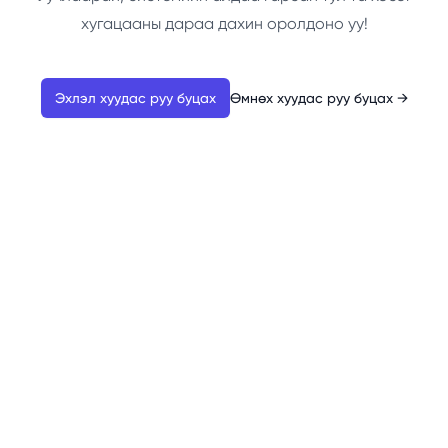
хугацааны дараа дахин оролдоно уу!
Эхлэл хуудас руу буцах
Өмнөх хуудас руу буцах
→