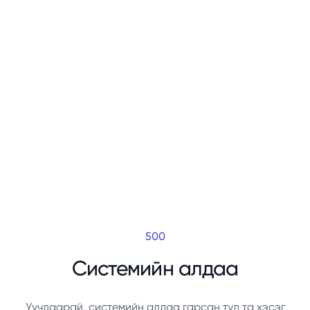
500
Системийн алдаа
Уучлаарай, системийн алдаа гарсан тул та хэсэг