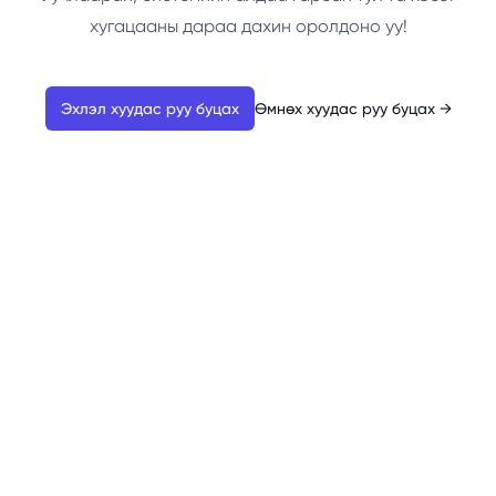
хугацааны дараа дахин оролдоно уу!
Эхлэл хуудас руу буцах
Өмнөх хуудас руу буцах
→