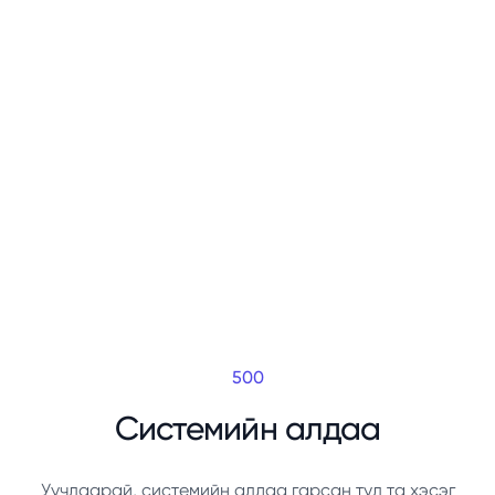
500
Системийн алдаа
Уучлаарай, системийн алдаа гарсан тул та хэсэг