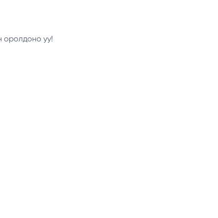
н оролдоно уу!