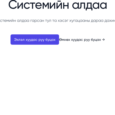
Системийн алдаа
стемийн алдаа гарсан тул та хэсэг хугацааны дараа дахи
Эхлэл хуудас руу буцах
Өмнөх хуудас руу буцах
→