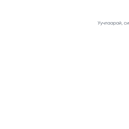
Уучлаарай, си