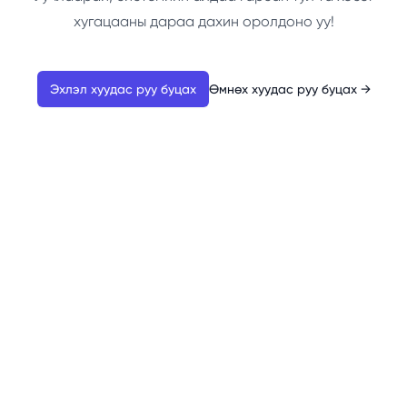
хугацааны дараа дахин оролдоно уу!
Эхлэл хуудас руу буцах
Өмнөх хуудас руу буцах
→