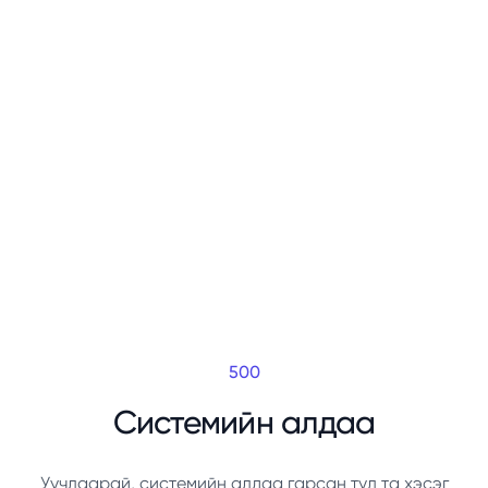
500
Системийн алдаа
Уучлаарай, системийн алдаа гарсан тул та хэсэг